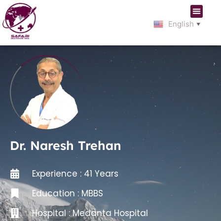
English
▼
Dr. Naresh Trehan
Experience : 41 Years
Education : MBBS
Hospital :
Medanta Hospital