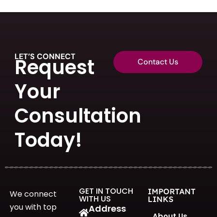
LET’S CONNECT
Request
Contact Us
Your
Consultation
Today!
GET IN TOUCH
IMPORTANT
We connect
WITH US
LINKS
you with top
Address
About Us